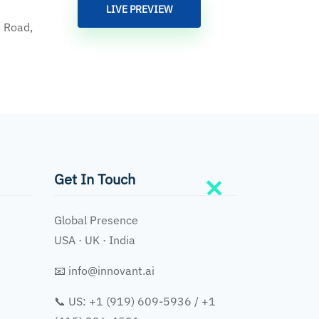
LIVE PREVIEW
 Road,
Get In Touch
Global Presence
USA · UK · India
📧
info@innovant.ai
📞 US: +1 (919) 609-5936 / +1