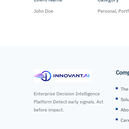
John Doe
Personal, Portf
Com
The
Enterprise Decision Intelligence
Sol
Platform Detect early signals. Act
before impact.
Abo
Car