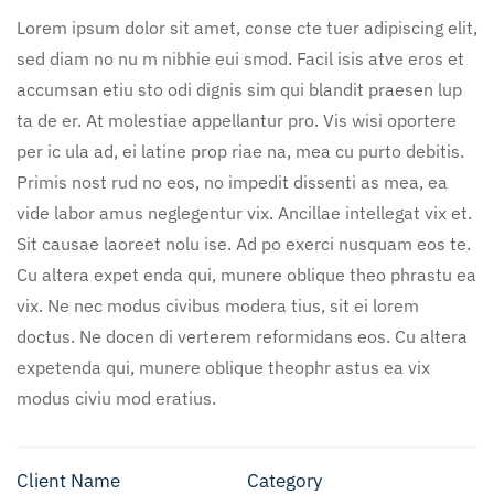
Lorem ipsum dolor sit amet, conse cte tuer adipiscing elit,
sed diam no nu m nibhie eui smod. Facil isis atve eros et
accumsan etiu sto odi dignis sim qui blandit praesen lup
ta de er. At molestiae appellantur pro. Vis wisi oportere
per ic ula ad, ei latine prop riae na, mea cu purto debitis.
Primis nost rud no eos, no impedit dissenti as mea, ea
vide labor amus neglegentur vix. Ancillae intellegat vix et.
Sit causae laoreet nolu ise. Ad po exerci nusquam eos te.
Cu altera expet enda qui, munere oblique theo phrastu ea
vix. Ne nec modus civibus modera tius, sit ei lorem
doctus. Ne docen di verterem reformidans eos. Cu altera
expetenda qui, munere oblique theophr astus ea vix
modus civiu mod eratius.
Client Name
Category