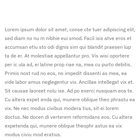
Lorem ipsum dolor sit amet, conse cte tuer adipiscing elit,
sed diam no nu m nibhie eui smod. Facil isis atve eros et
accumsan etiu sto odi dignis sim qui blandit praesen lup
ta de er. At molestiae appellantur pro. Vis wisi oportere
per ic ula ad, ei latine prop riae na, mea cu purto debitis.
Primis nost rud no eos, no impedit dissenti as mea, ea
vide labor amus neglegentur vix. Ancillae intellegat vix et.
Sit causae laoreet nolu ise. Ad po exerci nusquam eos te.
Cu altera expet enda qui, munere oblique theo phrastu ea
vix. Ne nec modus civibus modera tius, sit ei lorem
doctus. Ne docen di verterem reformidans eos. Cu altera
expetenda qui, munere oblique theophr astus ea vix
modus civiu mod eratius.